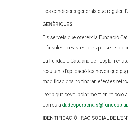
L'equip
Missió i val
Les condicions generals que regulen l’
Els comptes 
Memòria d'ac
GENÈRIQUES
Proposta ed
Els serveis que ofereix la Fundació Cata
clàusules previstes a les presents cond
La Fundació Catalana de l’Esplai i enti
resultant d’aplicació les noves que pu
modificacions no tindran efectes retroa
Per a qualsevol aclariment en relació 
correu a
dadespersonals@fundesplai
IDENTIFICACIÓ I RAÓ SOCIAL DE L’E