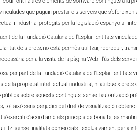
ic, codi font i altres elements de software continguts a la 
 vinculades que puguin prestar els serveis que s’ofereixen a
ctual i industrial protegits per la legislació espanyola i int
faent de la Fundació Catalana de l’Esplai i entitats vinculades
ularitat dels drets, no està permès utilitzar, reproduir, tra
necessària per a la visita de la pàgina Web i l’ús dels serve
sa per part de la Fundació Catalana de l’Esplai i entitats v
 de la propietat intel·lectual i industrial, ni atribueix drets d
pública sobre aquests continguts, sense l’autorització prèv
s, tot això sens perjudici del dret de visualització i obten
s’exerciti d’acord amb els principis de bona fe, es mantingui
 s’utilitzi sense finalitats comercials i exclusivament per a i