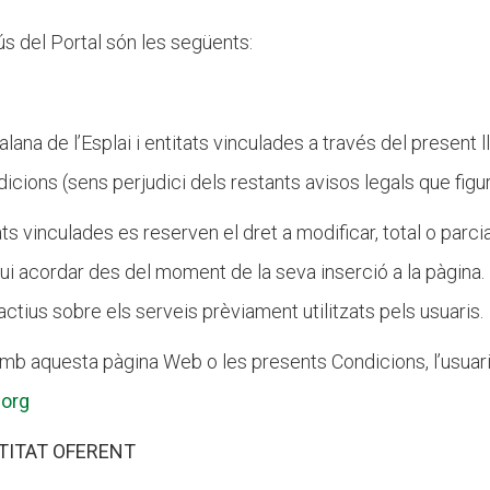
Butlletins
ors
Diari de la Fundació
ús del Portal són les següents:
clars
Fundesplai als mitjans
tivitats
Xarxes socials
ucativa
lana de l’Esplai i entitats vinculades a través del present l
icions (sens perjudici dels restants avisos legals que figur
tats vinculades es reserven el dret a modificar, total o par
gui acordar des del moment de la seva inserció a la pàgina
ctius sobre els serveis prèviament utilitzats pels usuaris.
amb aquesta pàgina Web o les presents Condicions, l’usuar
.org
NTITAT OFERENT