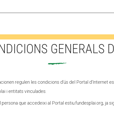
MÓN ESCOLAR
ALBERG CENTRE
NDICIONS GENERALS D
CCIÓ SOCIAL I JOVES
ESPLAIS
cionen regulen les condicions d’ús del Portal d’Internet est
lai i entitats vinculades.
persona que accedeixi al Portal estiu.fundesplai.org, ja s
ACTUALITAT
COL·
Notícies