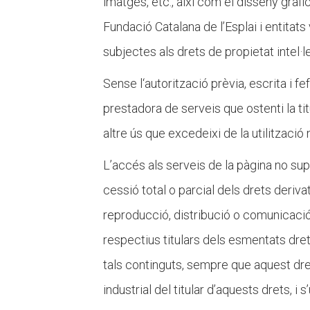
imatges, etc., així com el disseny gràf
Fundació Catalana de l’Esplai i entitats
subjectes als drets de propietat intel·le
Sense l‘autorització prèvia, escrita i fe
prestadora de serveis que ostenti la tit
altre ús que excedeixi de la utilització 
L’accés als serveis de la pàgina no supo
cessió total o parcial dels drets derivats
reproducció, distribució o comunicació 
respectius titulars dels esmentats dret
tals continguts, sempre que aquest dret 
industrial del titular d’aquests drets, i