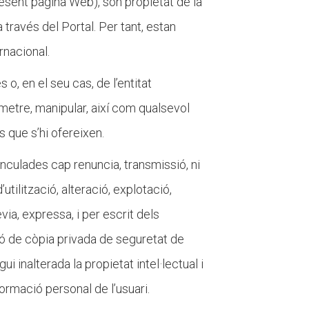
present pàgina Web), són propietat de la
 través del Portal. Per tant, estan
ernacional.
 o, en el seu cas, de l’entitat
nsmetre, manipular, així com qualsevol
is que s’hi ofereixen.
inculades cap renuncia, transmissió, ni
’utilització, alteració, explotació,
ia, expressa, i per escrit dels
ció de còpia privada de seguretat de
 inalterada la propietat intel·lectual i
nformació personal de l’usuari.