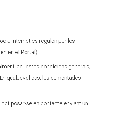
Fes un donatiu
Treballa amb nosaltres
loc d’Internet es regulen per les
en en el Portal).
cialment, aquestes condicions generals,
. En qualsevol cas, les esmentades
i pot posar-se en contacte enviant un