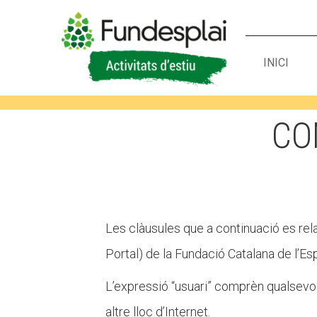
INICI
ACTIVITATS D'ESTIU
CO
CASES DE COLÒNIES
A
Les clàusules que a continuació es rela
Portal) de la Fundació Catalana de l’Esp
L’expressió “usuari” comprèn qualsevol 
CONEIX FUNDESPLAI
La Fundació
altre lloc d’Internet.