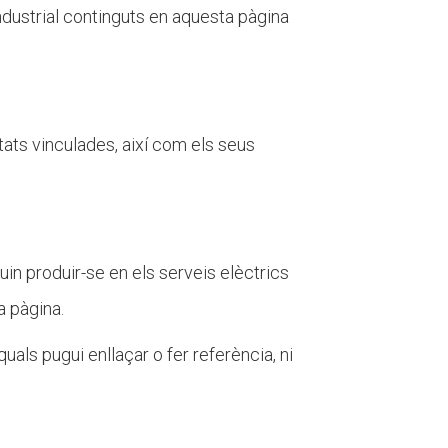
 industrial continguts en aquesta pàgina
titats vinculades, així com els seus
uin produir-se en els serveis elèctrics
a pàgina.
als pugui enllaçar o fer referència, ni