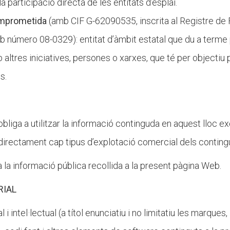
la participació directa de les entitats d’esplai.
omprometida
(amb CIF G-62090535, inscrita al Registre de 
b número 08-0329): entitat d’àmbit estatal que du a terme
b altres iniciatives, persones o xarxes, que té per objecti
es.
s’obliga a utilitzar la informació continguda en aquest lloc
indirectament cap tipus d’explotació comercial dels contingu
ït a la informació pública recollida a la present pàgina Web.
RIAL
l i intel·lectual (a títol enunciatiu i no limitatiu les marques