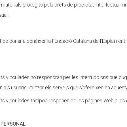
 materials protegits pels drets de propietat intel·lectual i
suari.
tat de donar a conèixer la Fundació Catalana de l’Esplai i en
tats vinculades no respondran per les interrupcions que pug
als usuaris utilitzar els serveis que s’ofereixen en aquest
tats vinculades tampoc responen de les pàgines Web a les qu
R PERSONAL