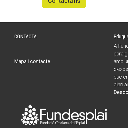
Contacta'ns
CONTACTA
Eduque
A Fund
paraig
Mapa i contacte
amb un
d’expe
que ens
diari a
Desco