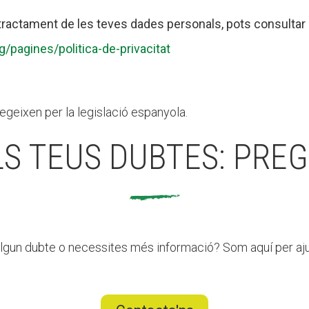
l tractament de les
teves
dades personals, pots consultar l
rg/pagines/politica-de-privacitat
egeixen per la legislació espanyola.
LS TEUS DUBTES: PREG
lgun dubte o necessites més informació? Som aquí per aju