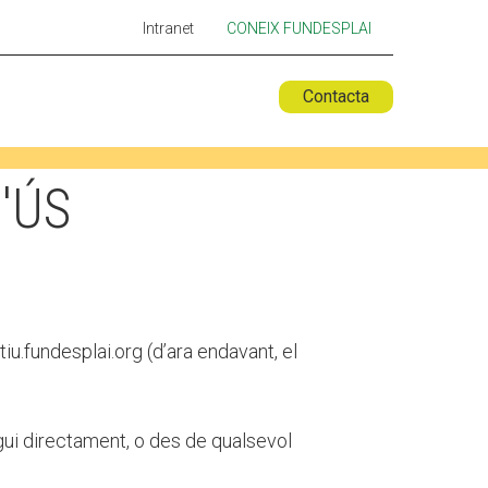
Intranet
CONEIX FUNDESPLAI
Contacta
 ESPLAI
FORMACIÓ
'ÚS
SUPORT TERCER SECTOR
iu.fundesplai.org (d’ara endavant, el
igui directament, o des de qualsevol
LABORA
Fes voluntariat