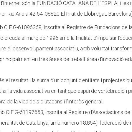
al d’Internet són la FUNDACIÓ CATALANA DE L’ESPLAI i les r
rer Riu Anoia 42-54, 08820 El Prat de Llobregat, Barcelona
 CIF G-61096368, inscrita al Registre de Fundacions de l
re creada al març de 1996 amb la finalitat d’impulsar l’educ
ure el desenvolupament associatiu, amb voluntat transforma
principalment en tres àrees de treball: àrea d’innovació educ
s el resultat i la suma d’un conjunt d’entitats i projectes 
lar la vida associativa en tant que espai de vertebració i p
ra de la vida dels ciutadans i l’interès general.
b CIF G-61197653, inscrita al Registre d’Associacions de 
Generalitat de Catalunya, amb número 18.854): federació de