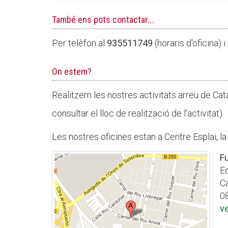
També ens pots contactar...
Per telèfon al
935511749
(horaris d'oficina)
On estem?
Realitzem les nostres activitats arreu de Cata
consultar el lloc de realització de l'activitat)
Les nostres oficines estan a Centre Esplai, la
Fu
E
Ca
08
v