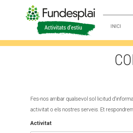
INICI
ACTIVITATS D'ESTIU
CO
CASES DE COLÒNIES
A
Fes-nos arribar qualsevol sol·licitud d'infor
activitat o els nostres serveis. Et respondr
Activitat
CONEIX FUNDESPLAI
La Fundació