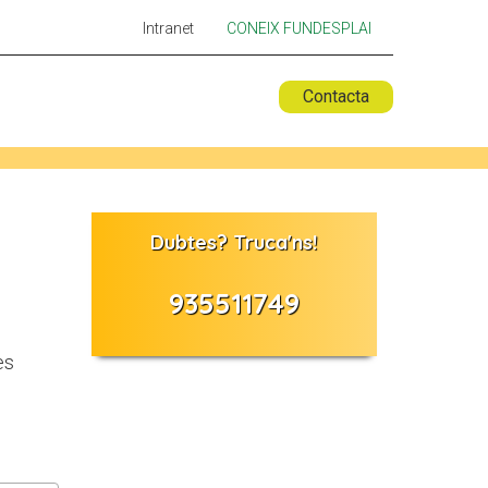
Intranet
CONEIX FUNDESPLAI
Contacta
 ESPLAI
FORMACIÓ
SUPORT TERCER SECTOR
Dubtes? Truca'ns!
935511749
es
LABORA
Fes voluntariat