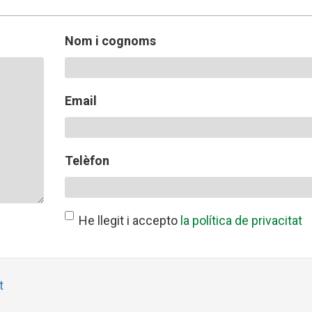
Butlletins
ors
Diari de la Fundació
clars
Fundesplai als mitjans
Nom i cognoms
tivitats
Xarxes socials
ucativa
Email
Telèfon
He llegit i accepto
la política de privacitat
t