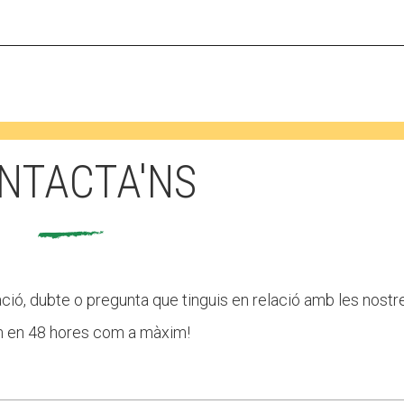
MÓN ESCOLAR
ALBERG CENTRE
NTACTA'NS
CCIÓ SOCIAL I JOVES
ESPLAIS
mació, dubte o pregunta que tinguis en relació amb les nostr
em en 48 hores com a màxim!
ACTUALITAT
COL·
Notícies