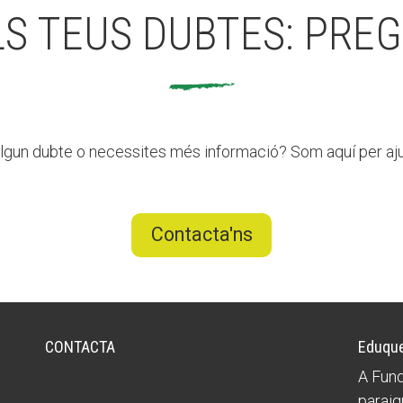
LS TEUS DUBTES: PREG
lgun dubte o necessites més informació? Som aquí per aju
Contacta'ns
CONTACTA
Eduque
A Fund
paraig