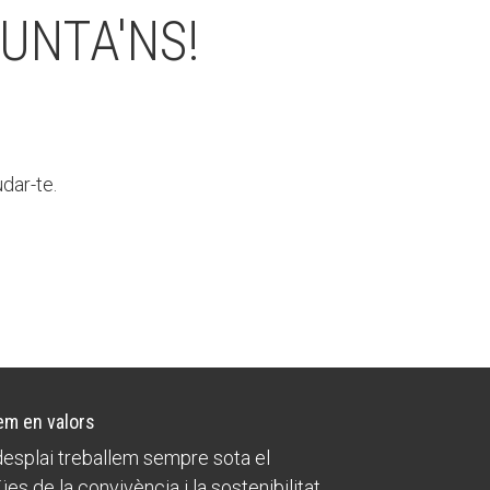
UNTA'NS!
dar-te.
m en valors
esplai treballem sempre sota el
ües de la convivència i la sostenibilitat,