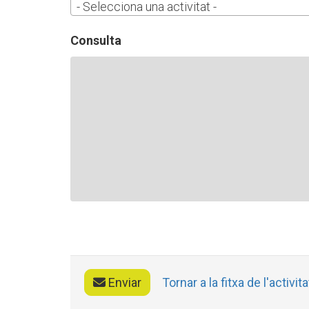
L'equip
- Selecciona una activitat -
Missió i val
Els comptes 
Consulta
Memòria d'ac
Proposta ed
Enviar
Tornar a la fitxa de l'activita