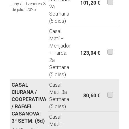
101,20 €
juny al divendres 3
2a
de juliol 2026
aquesta
Setmana
modalita
(5 dies)
Casal
Matí +
Menjador
+ Tarda:
123,04 €
2a
aquesta
Setmana
modalita
(5 dies)
CASAL
Casal
CIURANA /
Matí: 3a
80,60 €
COOPERATIVA
Setmana
aquesta
/ RAFAEL
(5 dies)
modalita
CASANOVA:
Casal
3ª SETM. (5d)
Matí +