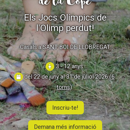
de la Cope
CASES DE COLÒNIES
Els Jocs Olímpics de
l'Olimp perdut!
ACCIÓ SOCIAL I JOVES
Casals a SANT BOI DE LLOBREGAT
ESPLAIS
3 - 12 anys
del 22 de juny al 31 de juliol 2026 (
6
SUPORT TERCER SECTOR
torns
)
Inscriu-te!
Demana més informació