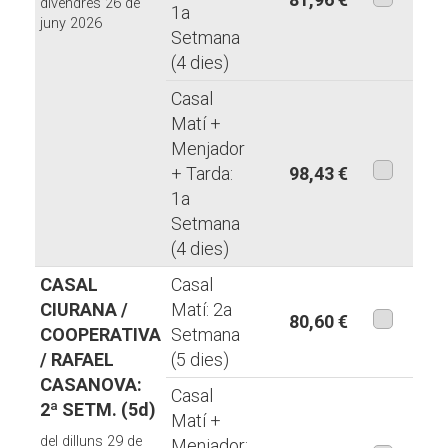
divendres 26 de
1a
juny 2026
aquesta
Setmana
modalita
(4 dies)
Casal
Matí +
Menjador
+ Tarda:
98,43 €
1a
aquesta
Setmana
modalita
(4 dies)
CASAL
Casal
CIURANA /
Matí: 2a
80,60 €
COOPERATIVA
Setmana
aquesta
/ RAFAEL
(5 dies)
modalita
CASANOVA:
Casal
2ª SETM. (5d)
Matí +
del dilluns 29 de
Menjador: