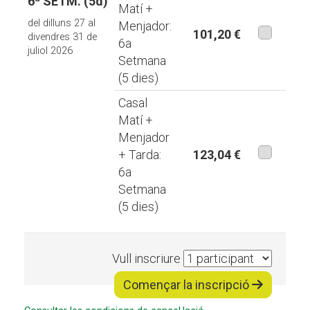
6ª SETM. (5d)
Matí +
del dilluns 27 al
Menjador:
101,20 €
divendres 31 de
6a
juliol 2026
aquesta
Setmana
modalita
(5 dies)
Casal
Matí +
Menjador
+ Tarda:
123,04 €
6a
aquesta
Setmana
modalita
(5 dies)
Vull inscriure
Començar la inscripció