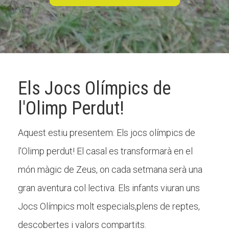
CONEIX FUNDESPLAI
La Fundació
Els Jocs Olímpics de
L'equip
l'Olimp Perdut!
Missió i valors
Els comptes clars
Aquest estiu presentem: Els jocs olímpics de
Memòria d'activitats
l'Olimp perdut! El casal es transformarà en el
Proposta educativa
món màgic de Zeus, on cada setmana serà una
gran aventura col·lectiva. Els infants viuran uns
ACTUALITAT
Jocs Olímpics molt especials,plens de reptes,
Notícies
descobertes i valors compartits.