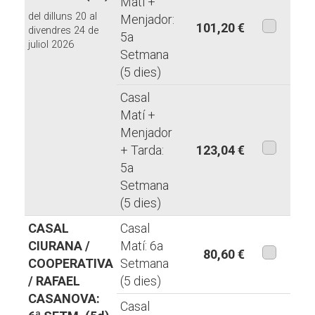
Matí +
del dilluns 20 al
Menjador:
101,20 €
divendres 24 de
5a
juliol 2026
aquesta
Setmana
modalita
(5 dies)
Casal
Matí +
Menjador
+ Tarda:
123,04 €
5a
aquesta
Setmana
modalita
(5 dies)
CASAL
Casal
CIURANA /
Matí: 6a
80,60 €
COOPERATIVA
Setmana
aquesta
/ RAFAEL
(5 dies)
modalita
CASANOVA:
Casal