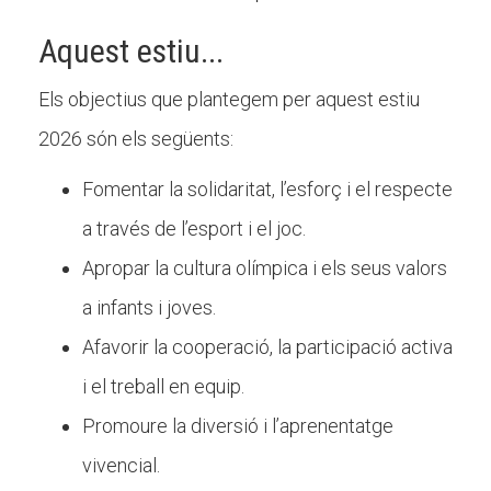
Butlletins
Aquest estiu...
Diari de la Fundació
Els objectius que plantegem per aquest estiu
Fundesplai als mitjans
2026 són els següents:
Xarxes socials
Fomentar la solidaritat, l’esforç i el respecte
COL·LABORA
a través de l’esport i el joc.
Fes voluntariat
Apropar la cultura olímpica i els seus valors
Fes un donatiu
a infants i joves.
Treballa amb nosaltres
Afavorir la cooperació, la participació activa
i el treball en equip.
Promoure la diversió i l’aprenentatge
vivencial.