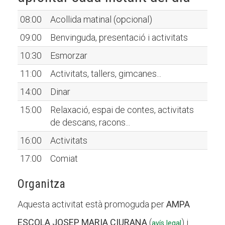
08:00
Acollida matinal (opcional)
09:00
Benvinguda, presentació i activitats
10:30
Esmorzar
11:00
Activitats, tallers, gimcanes...
14:00
Dinar
15:00
Relaxació, espai de contes, activitats
de descans, racons...
16:00
Activitats
17:00
Comiat
Organitza
Aquesta activitat està promoguda per
AMPA
ESCOLA JOSEP MARIA CIURANA
(
) i
avís legal