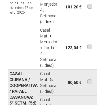
del dilluns 13 al
Menjador:
101,20 €
divendres 17 de
4a
juliol 2026
aquesta
Setmana
modalita
(5 dies)
Casal
Matí +
Menjador
+ Tarda:
123,04 €
4a
aquesta
Setmana
modalita
(5 dies)
CASAL
Casal
CIURANA /
Matí: 5a
80,60 €
COOPERATIVA
Setmana
aquesta
/ RAFAEL
(5 dies)
modalita
CASANOVA:
Casal
5ª SETM. (5d)