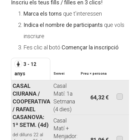
Inscriu els teus fills / filles en 3 clics!
Marca els torns
que t'interessen
Indica el nombre de participants
que vols
inscriure
Fes clic al botó
Començar la inscripció
3 - 12
anys
Servei
Preu × persona
CASAL
Casal
CIURANA /
Matí: 1a
64,32 €
COOPERATIVA
Setmana
aquesta
/ RAFAEL
(4 dies)
modalita
CASANOVA:
Casal
1ª SETM. (4d)
Matí +
del dilluns 22 al
Menjador:
81,96 €