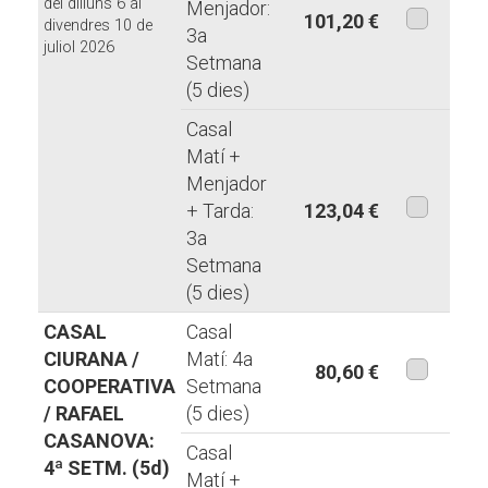
del dilluns 6 al
Menjador:
101,20 €
divendres 10 de
3a
juliol 2026
aquesta
Setmana
modalita
(5 dies)
Casal
Matí +
Menjador
+ Tarda:
123,04 €
3a
aquesta
Setmana
modalita
(5 dies)
CASAL
Casal
CIURANA /
Matí: 4a
80,60 €
COOPERATIVA
Setmana
aquesta
/ RAFAEL
(5 dies)
modalita
CASANOVA:
Casal
4ª SETM. (5d)
Matí +