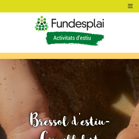
ACTIVITATS D'ESTIU
MÓN ESCOLAR
ALBERG CENTRE ESPLAI
Bressol d'estiu-
FORMACIÓ