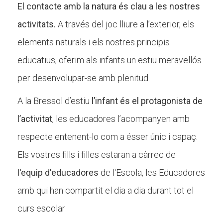
El contacte amb la natura és clau a les nostres
Butlletins
activitats.
A través del joc lliure a l’exterior, els
Diari de la Fundació
elements naturals i els nostres principis
Fundesplai als mitjans
educatius, oferim als infants un estiu meravellós
Xarxes socials
per desenvolupar-se amb plenitud.
COL·LABORA
A la Bressol d’estiu
l’infant és el protagonista de
Fes voluntariat
l’activitat
, les educadores l’acompanyen amb
respecte entenent-lo com a ésser únic i capaç.
Fes un donatiu
Els vostres fills i filles estaran a càrrec de
Treballa amb nosaltres
l'equip d'educadores
de l'Escola, les Educadores
amb qui han compartit el dia a dia durant tot el
curs escolar