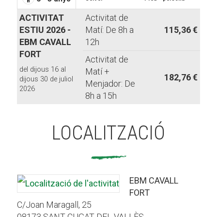
ACTIVITAT
Activitat de
ESTIU 2026 -
Matí: De 8h a
115,36 €
EBM CAVALL
12h
FORT
Activitat de
del dijous 16 al
Matí +
182,76 €
dijous 30 de juliol
Menjador: De
2026
8h a 15h
LOCALITZACIÓ
EBM CAVALL
FORT
C/Joan Maragall, 25
08173 SANT CUGAT DEL VALLÈS