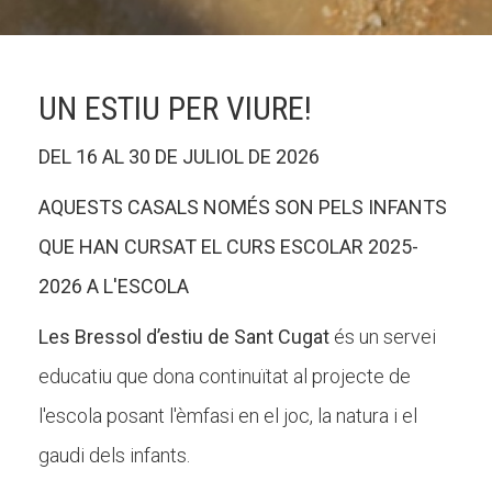
CONEIX FUNDESPLAI
UN ESTIU PER VIURE!
La Fundació
DEL 16 AL 30 DE JULIOL DE 2026
L'equip
AQUESTS CASALS NOMÉS SON PELS INFANTS
Missió i valors
QUE HAN CURSAT EL CURS ESCOLAR 2025-
Els comptes clars
2026 A L'ESCOLA
Memòria d'activitats
Les Bressol d’estiu de Sant Cugat
és un servei
Proposta educativa
educatiu que dona continuïtat al projecte de
ACTUALITAT
l'escola posant l'èmfasi en el joc, la natura i el
gaudi dels infants.
Notícies